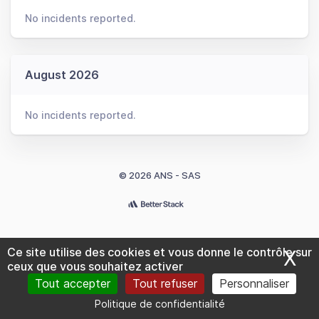
No incidents reported.
August 2026
No incidents reported.
© 2026 ANS - SAS
Ce site utilise des cookies et vous donne le contrôle sur
X
Ma
ceux que vous souhaitez activer
Tout accepter
Tout refuser
Personnaliser
Politique de confidentialité